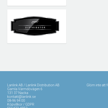
Lanlink AB / Lanlink Distribution AB
Glöm inte att 
Gamla Värmdövägen 6
131 37 Nacka
kontakt@lanlink.se
08-96 94 00
Köpvillkor / GDPR