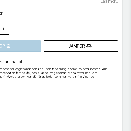
Läs mer...
er
+
JÄMFÖR
ÖP
varar snabbt!
ikationer är vägledande och kan utan förvarning ändras av producenten. Alla
servation för tryckfel, och bilder är vägledande. Vissa texter kan vara
askinöversatta och kan därför ge texter som kan vara missvisande.