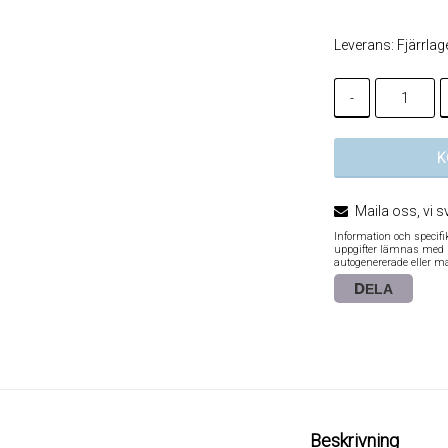
Leverans:
Fjärrlag
-
K
Maila oss, vi s
Information och specif
uppgifter lämnas med re
autogenererade eller m
DELA
Beskrivning