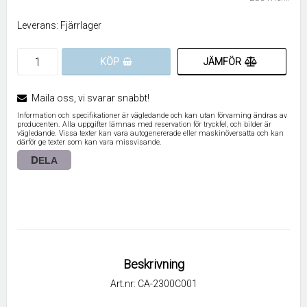
Leverans:
Fjärrlager
JÄMFÖR
KÖP
Maila oss, vi svarar snabbt!
Information och specifikationer är vägledande och kan utan förvarning ändras av
producenten. Alla uppgifter lämnas med reservation för tryckfel, och bilder är
vägledande. Vissa texter kan vara autogenererade eller maskinöversatta och kan
därför ge texter som kan vara missvisande.
DELA
Beskrivning
Art.nr: CA-2300C001