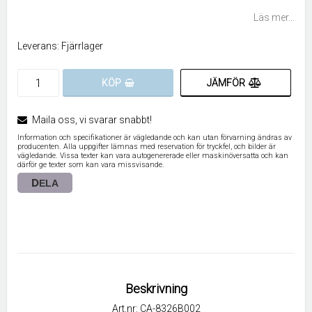
Lägg till i favoritlistan
Läs mer...
Leverans:
Fjärrlager
JÄMFÖR
KÖP
Maila oss, vi svarar snabbt!
Information och specifikationer är vägledande och kan utan förvarning ändras av
producenten. Alla uppgifter lämnas med reservation för tryckfel, och bilder är
vägledande. Vissa texter kan vara autogenererade eller maskinöversatta och kan
därför ge texter som kan vara missvisande.
DELA
Beskrivning
Art.nr: CA-8326B002