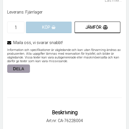
Läs mer...
Leverans:
Fjärrlager
JÄMFÖR
KÖP
Maila oss, vi svarar snabbt!
Information och specifikationer är vägledande och kan utan förvarning ändras av
producenten. Alla uppgifter lämnas med reservation för tryckfel, och bilder är
vägledande. Vissa texter kan vara autogenererade eller maskinöversatta och kan
därför ge texter som kan vara missvisande.
DELA
Beskrivning
Art.nr: CA-7622B004