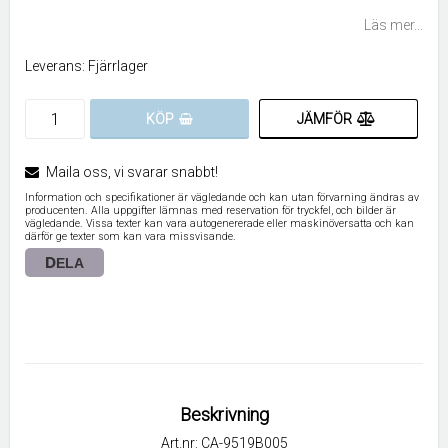
Lägg till i favoritlistan
Läs mer...
Leverans:
Fjärrlager
JÄMFÖR
KÖP
Maila oss, vi svarar snabbt!
Information och specifikationer är vägledande och kan utan förvarning ändras av
producenten. Alla uppgifter lämnas med reservation för tryckfel, och bilder är
vägledande. Vissa texter kan vara autogenererade eller maskinöversatta och kan
därför ge texter som kan vara missvisande.
DELA
Beskrivning
Art.nr: CA-9519B005