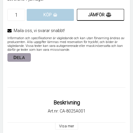
JÄMFÖR
KÖP
Maila oss, vi svarar snabbt!
Information och specifikationer är vägledande och kan utan förvarning ändras av
producenten. Alla uppgifter lämnas med reservation för tryckfel, och bilder är
vägledande. Vissa texter kan vara autogenererade eller maskinöversatta och kan
därför ge texter som kan vara missvisande.
DELA
Beskrivning
Art.nr: CA-8025A001
Visa mer