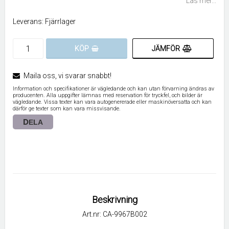
Läs mer...
Leverans:
Fjärrlager
JÄMFÖR
KÖP
Maila oss, vi svarar snabbt!
Information och specifikationer är vägledande och kan utan förvarning ändras av
producenten. Alla uppgifter lämnas med reservation för tryckfel, och bilder är
vägledande. Vissa texter kan vara autogenererade eller maskinöversatta och kan
därför ge texter som kan vara missvisande.
DELA
Beskrivning
Art.nr: CA-9967B002