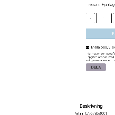
Leverans:
Fjärrlag
-
K
Maila oss, vi s
Information och specif
uppgifter lämnas med re
autogenererade eller m
DELA
Beskrivning
Art.nr: CA-6785B001