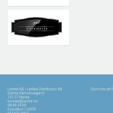
Lanlink AB / Lanlink Distribution AB
Glöm inte att 
Gamla Värmdövägen 6
131 37 Nacka
kontakt@lanlink.se
08-96 94 00
Köpvillkor / GDPR