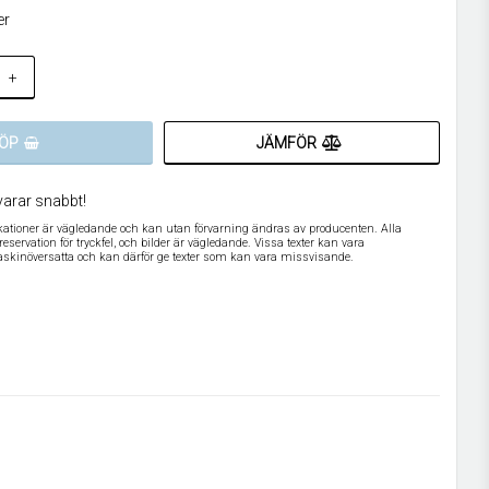
er
+
JÄMFÖR
ÖP
varar snabbt!
ikationer är vägledande och kan utan förvarning ändras av producenten. Alla
servation för tryckfel, och bilder är vägledande. Vissa texter kan vara
askinöversatta och kan därför ge texter som kan vara missvisande.