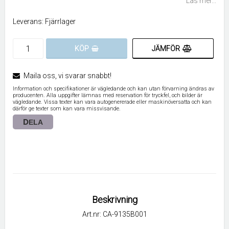
Läs mer...
Leverans:
Fjärrlager
JÄMFÖR
KÖP
Maila oss, vi svarar snabbt!
Information och specifikationer är vägledande och kan utan förvarning ändras av
producenten. Alla uppgifter lämnas med reservation för tryckfel, och bilder är
vägledande. Vissa texter kan vara autogenererade eller maskinöversatta och kan
därför ge texter som kan vara missvisande.
DELA
Beskrivning
Art.nr: CA-9135B001