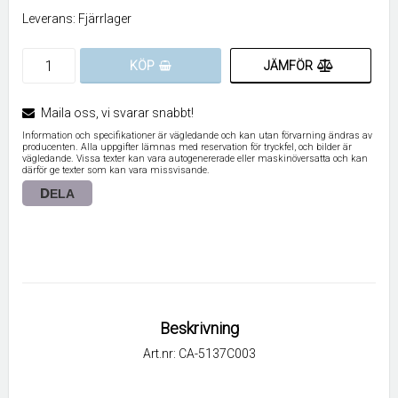
Leverans:
Fjärrlager
JÄMFÖR
KÖP
Maila oss, vi svarar snabbt!
Information och specifikationer är vägledande och kan utan förvarning ändras av
producenten. Alla uppgifter lämnas med reservation för tryckfel, och bilder är
vägledande. Vissa texter kan vara autogenererade eller maskinöversatta och kan
därför ge texter som kan vara missvisande.
DELA
Beskrivning
Art.nr: CA-5137C003