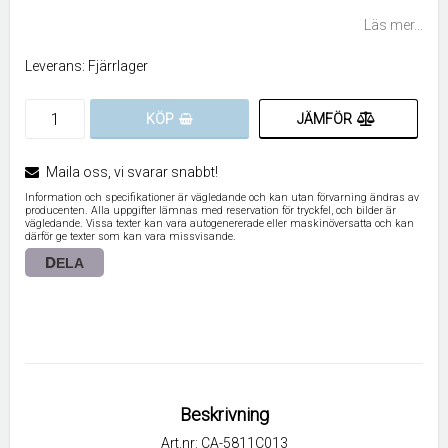
Lägg till i favoritlistan
Läs mer...
Leverans:
Fjärrlager
JÄMFÖR
KÖP
Maila oss, vi svarar snabbt!
Information och specifikationer är vägledande och kan utan förvarning ändras av
producenten. Alla uppgifter lämnas med reservation för tryckfel, och bilder är
vägledande. Vissa texter kan vara autogenererade eller maskinöversatta och kan
därför ge texter som kan vara missvisande.
DELA
Beskrivning
Art.nr: CA-5811C013