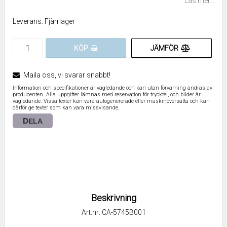
Läs mer...
Leverans:
Fjärrlager
JÄMFÖR
KÖP
Maila oss, vi svarar snabbt!
Information och specifikationer är vägledande och kan utan förvarning ändras av
producenten. Alla uppgifter lämnas med reservation för tryckfel, och bilder är
vägledande. Vissa texter kan vara autogenererade eller maskinöversatta och kan
därför ge texter som kan vara missvisande.
DELA
Beskrivning
Art.nr: CA-5745B001