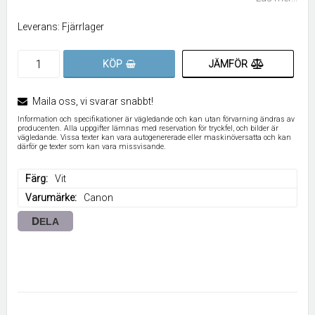
Leverans:
Fjärrlager
JÄMFÖR
KÖP
Maila oss, vi svarar snabbt!
Information och specifikationer är vägledande och kan utan förvarning ändras av
producenten. Alla uppgifter lämnas med reservation för tryckfel, och bilder är
vägledande. Vissa texter kan vara autogenererade eller maskinöversatta och kan
därför ge texter som kan vara missvisande.
Färg
Vit
Varumärke
Canon
DELA