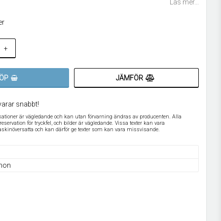
Läs mer...
er
+
JÄMFÖR
ÖP
varar snabbt!
ikationer är vägledande och kan utan förvarning ändras av producenten. Alla
servation för tryckfel, och bilder är vägledande. Vissa texter kan vara
askinöversatta och kan därför ge texter som kan vara missvisande.
non