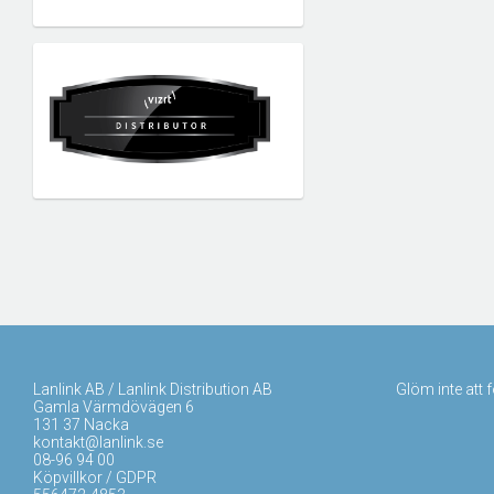
Lanlink AB / Lanlink Distribution AB
Glöm inte att 
Gamla Värmdövägen 6
131 37 Nacka
kontakt@lanlink.se
08-96 94 00
Köpvillkor / GDPR