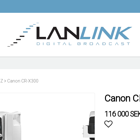
TZ
Canon CR-X300
Canon C
116 000 SE
Lägg till i