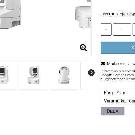
Leverans:
Fjärrlag
-
K
Maila oss, vi s
Information och specif
uppgifter lämnas med re
autogenererade eller m
Färg
Svart
Varumärke
Ca
DELA