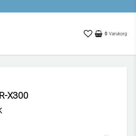
0
Varukorg
R-X300
K
 favoritlistan