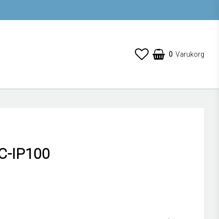
0
Varukorg
C-IP100
 favoritlistan