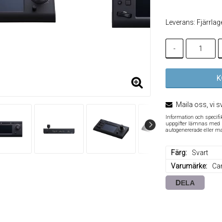
Leverans:
Fjärrlag
-
K
Maila oss, vi s
Information och specif
uppgifter lämnas med re
autogenererade eller m
Färg
Svart
Varumärke
Ca
DELA