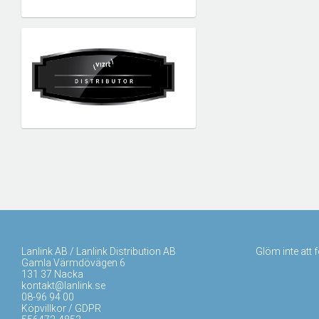
Lanlink AB / Lanlink Distribution AB
Glöm inte att 
Gamla Värmdövägen 6
131 37 Nacka
kontakt@lanlink.se
08-96 94 00
Köpvillkor / GDPR