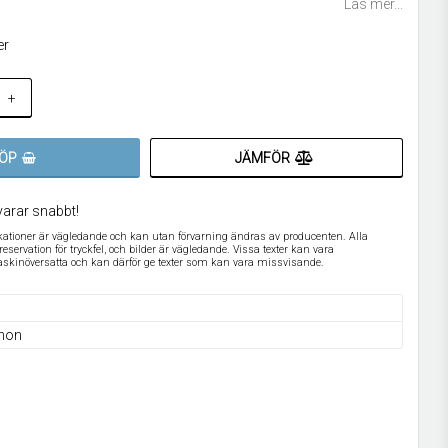
Läs mer...
er
+
JÄMFÖR
ÖP
varar snabbt!
ikationer är vägledande och kan utan förvarning ändras av producenten. Alla
servation för tryckfel, och bilder är vägledande. Vissa texter kan vara
askinöversatta och kan därför ge texter som kan vara missvisande.
non