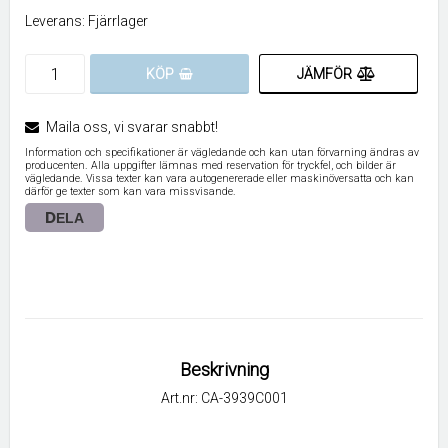
Leverans:
Fjärrlager
JÄMFÖR
KÖP
Maila oss, vi svarar snabbt!
Information och specifikationer är vägledande och kan utan förvarning ändras av
producenten. Alla uppgifter lämnas med reservation för tryckfel, och bilder är
vägledande. Vissa texter kan vara autogenererade eller maskinöversatta och kan
därför ge texter som kan vara missvisande.
DELA
Beskrivning
Art.nr: CA-3939C001