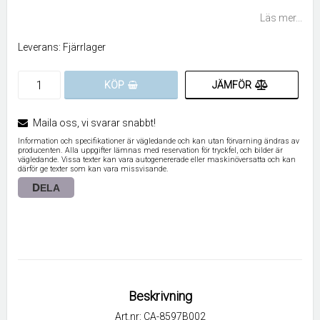
Lägg till i favoritlistan
Läs mer...
Leverans:
Fjärrlager
JÄMFÖR
KÖP
Maila oss, vi svarar snabbt!
Information och specifikationer är vägledande och kan utan förvarning ändras av
producenten. Alla uppgifter lämnas med reservation för tryckfel, och bilder är
vägledande. Vissa texter kan vara autogenererade eller maskinöversatta och kan
därför ge texter som kan vara missvisande.
DELA
Beskrivning
Art.nr: CA-8597B002