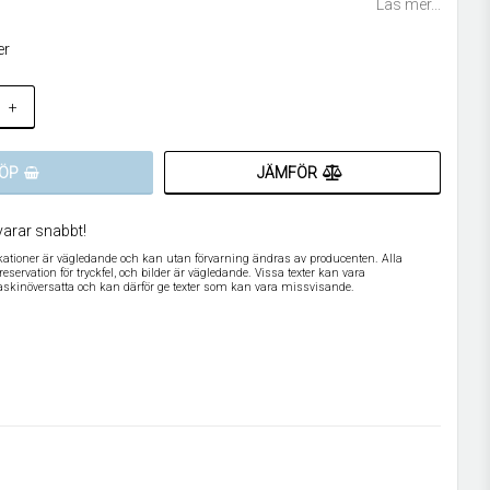
Läs mer...
er
+
JÄMFÖR
ÖP
varar snabbt!
ikationer är vägledande och kan utan förvarning ändras av producenten. Alla
servation för tryckfel, och bilder är vägledande. Vissa texter kan vara
askinöversatta och kan därför ge texter som kan vara missvisande.