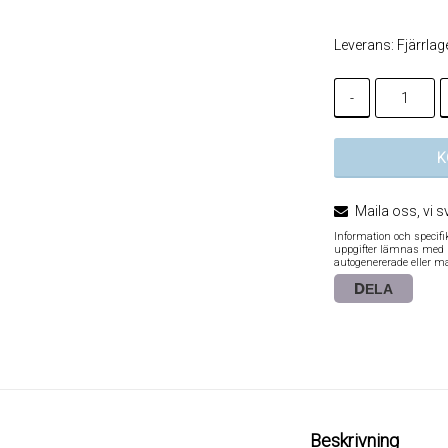
Leverans:
Fjärrlag
-
K
Maila oss, vi s
Information och specif
uppgifter lämnas med re
autogenererade eller m
DELA
Beskrivning