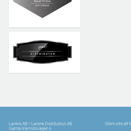
Lanlink AB / Lanlink Distribution AB
Glöm inte att 
Gamla Värmdövägen 6