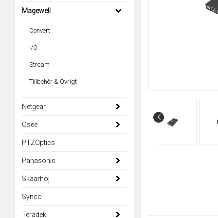
Magewell
Convert
I/O
Stream
Tillbehör & Övrigt
Netgear
Osee
PTZOptics
Panasonic
Skaarhoj
Synco
Teradek