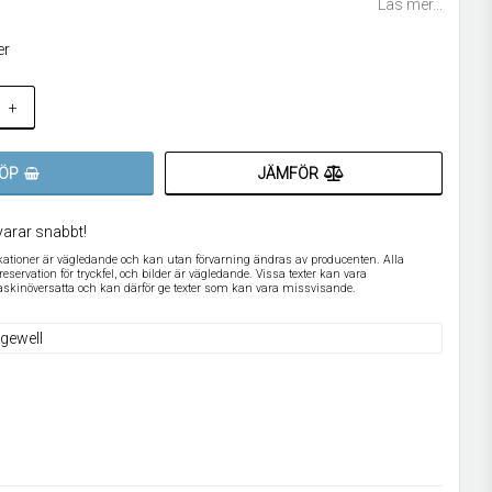
Läs mer...
er
+
JÄMFÖR
ÖP
varar snabbt!
ikationer är vägledande och kan utan förvarning ändras av producenten. Alla
servation för tryckfel, och bilder är vägledande. Vissa texter kan vara
askinöversatta och kan därför ge texter som kan vara missvisande.
gewell