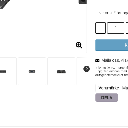
Leverans:
Fjärrlag
-
K
Maila oss, vi s
Information och specif
uppgifter lämnas med re
autogenererade eller m
Varumärke
Ma
DELA