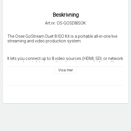
Beskrivning
Art.nr: OS-GOSD8ISOK
The Osee GoStream Duet 8 ISO Kit is a portable all-in-one live 
streaming and video production system.
It lets you connect up to 8 video sources (HDMI, SDI, or network 
streams), switch between them live, stream to platforms like 
YouTube, and record everything at the same time. A key feature 
Visa mer
is ISO recording, which means it saves each camera feed 
separately as well as the final mixed program, so you can edit 
later.
It also includes basic audio inputs (XLR and 3.5mm), simple 
graphics like overlays and picture-in-picture, and can be 
controlled either from the built-in panel or a computer.