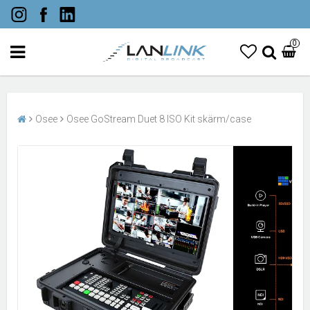
0
Osee
Osee GoStream Duet 8 ISO Kit skärm/case