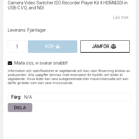
Camera Video Switcher ISO Recorder Player Kit 4 HDMI&SDI in
USB-C I/O, and NDI
Läs mer...
Leverans:
Fjärrlager
JÄMFÖR
KÖP
Maila oss, vi svarar snabbt!
Information och specifikationer är vägledande och kan utan förvarning ändras av
producenten. Alla uppgifter lämnas med reservation för tryckfel, och bilder är
vägledande. Vissa texter kan vara autogenererade eller maskinöversatta och kan
därför ge texter som kan vara missvisande.
Färg
N/A
DELA