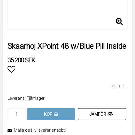
Skaarhoj XPoint 48 w/Blue Pill Inside
35 200 SEK
Lägg till i favoritlistan
Läs mer...
Leverans:
Fjärrlager
JÄMFÖR
KÖP
Maila oss, vi svarar snabbt!