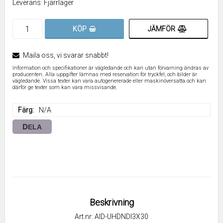
Leverans:
Fjärrlager
JÄMFÖR
KÖP
Maila oss, vi svarar snabbt!
Information och specifikationer är vägledande och kan utan förvarning ändras av
producenten. Alla uppgifter lämnas med reservation för tryckfel, och bilder är
vägledande. Vissa texter kan vara autogenererade eller maskinöversatta och kan
därför ge texter som kan vara missvisande.
Färg
N/A
DELA
Beskrivning
Art.nr: AID-UHDNDI3X30